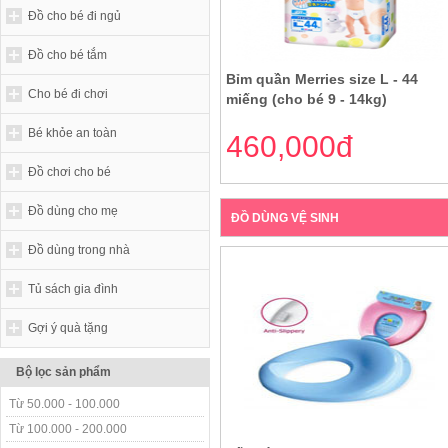
Đồ cho bé đi ngủ
Đồ cho bé tắm
Bỉm quần Merries size L - 44
Cho bé đi chơi
miếng (cho bé 9 - 14kg)
Bé khỏe an toàn
460,000đ
Đồ chơi cho bé
Đồ dùng cho mẹ
ĐỒ DÙNG VỆ SINH
Đồ dùng trong nhà
Tủ sách gia đình
Gợi ý quà tặng
Bộ lọc sản phẩm
Từ 50.000 - 100.000
Từ 100.000 - 200.000