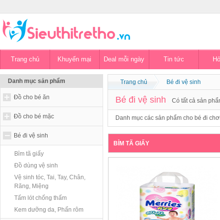
Trang chủ
Khuyến mại
Deal mỗi ngày
Tin tức
Hỏ
Danh mục sản phẩm
Trang chủ
Bé đi vệ sinh
Đồ cho bé ăn
Bé đi vệ sinh
Có tất cả
sản ph
Đồ cho bé mặc
Danh mục các sản phẩm cho bé đi chơ
Bé đi vệ sinh
BỈM TÃ GIẤY
Bỉm tã giấy
Đồ dùng vệ sinh
Vệ sinh tóc, Tai, Tay, Chân,
Răng, Miệng
Tấm lót chống thấm
Kem dưỡng da, Phấn rôm