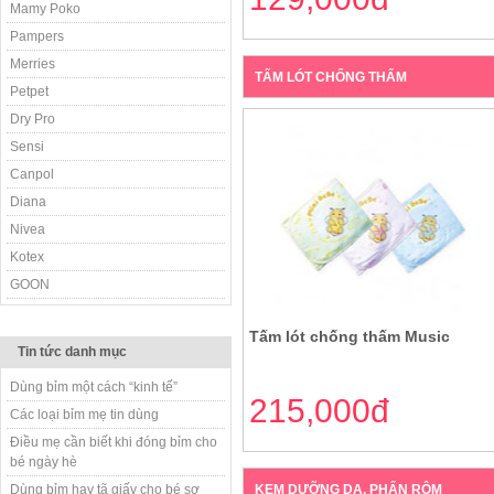
Mamy Poko
Pampers
Merries
TẤM LÓT CHỐNG THẤM
Petpet
Dry Pro
Sensi
Canpol
Diana
Nivea
Kotex
GOON
Tấm lót chống thấm Music
Tin tức danh mục
Dùng bỉm một cách “kinh tế”
215,000đ
Các loại bỉm mẹ tin dùng
Điều mẹ cần biết khi đóng bỉm cho
bé ngày hè
Dùng bỉm hay tã giấy cho bé sơ
KEM DƯỠNG DA, PHẤN RÔM