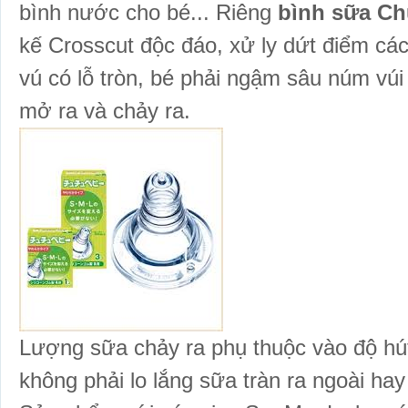
bình nước cho bé... Riêng
bình sữa C
kế Crosscut độc đáo, xử ly dứt điểm c
vú có lỗ tròn, bé phải ngậm sâu núm vúi
mở ra và chảy ra.
Lượng sữa chảy ra phụ thuộc vào độ hú
không phải lo lắng sữa tràn ra ngoài ha