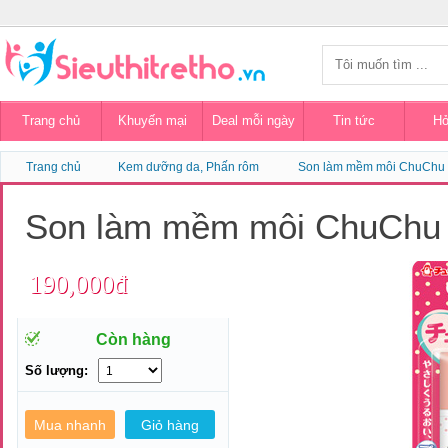
Trang chủ
Khuyến mại
Deal mỗi ngày
Tin tức
Hỏ
Trang chủ
Kem dưỡng da, Phấn rôm
Son làm mềm môi ChuChu
Son làm mềm môi ChuChu
190,000đ
Còn hàng
Số lượng: