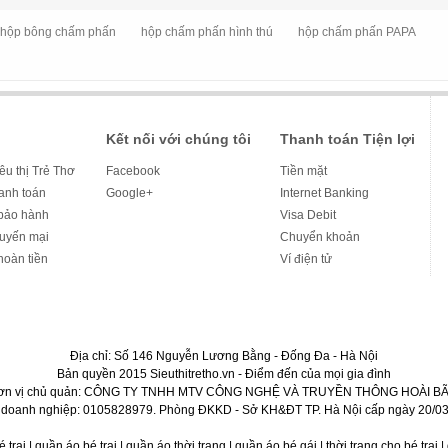
hộp bông chấm phấn
hộp chấm phấn hình thú
hộp chấm phấn PAPA
Kết nối với chúng tôi
Thanh toán Tiện lợi
iêu thị Trẻ Thơ
Facebook
Tiền mặt
hanh toán
Google+
Internet Banking
bảo hành
Visa Debit
huyến mại
Chuyển khoản
hoàn tiền
Ví điện tử
Địa chỉ: Số 146 Nguyễn Lương Bằng - Đống Đa - Hà Nội
Bản quyền 2015 Sieuthitretho.vn - Điểm đến của mọi gia đình
ơn vị chủ quản: CÔNG TY TNHH MTV CÔNG NGHỆ VÀ TRUYỀN THÔNG HOÀI BÃ
 doanh nghiệp: 0105828979. Phòng ĐKKD - Sở KH&ĐT TP. Hà Nội cấp ngày 20/03
bé trai | quần áo bé trai | quần áo thời trang | quần áo bé gái | thời trang cho bé trai