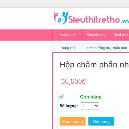
Trang chủ
Khuyến mại
Deal mỗi
Trang chủ
Kem dưỡng da, Phấn rôm
Hộp chấm phấn n
50,000đ
Còn hàng
Số lượng: