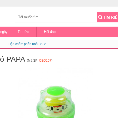
 ngày
Tin tức
Hỏi đáp
Hộp chấm phấn nhỏ PAPA
hỏ PAPA
(Mã SP:
CEQ107
)