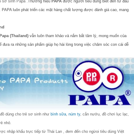
ồ sơ sinh Papa .
Thương hiệu
PAPA
được người tiêu dùng biết đến từ đầu
. PAPA luôn phát triển các mặt hàng chất lượng được đánh giá cao, mang
and
Papa (Thailand)
vẫn luôn tham khảo và nắm bắt tâm lý, mong muốn của
ể đưa ra những sản phẩm giúp họ hài lòng trong việc chăm sóc con cái dễ
đồ dùng cho trẻ sơ sinh như
bình sữa
,
núm ty
, cắn nướu, đồ chơi lục lạc,
rẻ nhỏ.
ược nhập khẩu trực tiếp từ Thái Lan , đem đến cho ngừoi tiêu dùng Việt