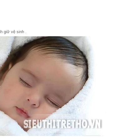
nh giữ
vệ sinh
.