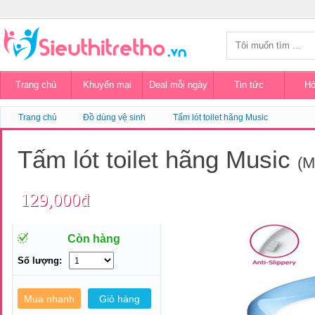
Trang chủ
Khuyến mại
Deal mỗi ngày
Tin tức
Hỏ
Trang chủ
Đồ dùng vệ sinh
Tấm lót toilet hãng Music
Tấm lót toilet hãng Music
(M
129,000đ
Còn hàng
Số lượng: