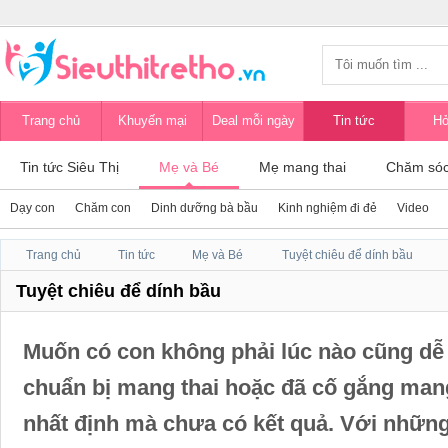
Trang chủ
Khuyến mại
Deal mỗi ngày
Tin tức
Hỏ
Tin tức Siêu Thị
Mẹ và Bé
Mẹ mang thai
Chăm sóc
Dạy con
Chăm con
Dinh dưỡng bà bầu
Kinh nghiệm đi đẻ
Video
Trang chủ
Tin tức
Mẹ và Bé
Tuyệt chiêu để dính bầu
Tuyệt chiêu để dính bầu
Muốn có con không phải lúc nào cũng dễ
chuẩn bị mang thai hoặc đã cố gắng mang
nhất định mà chưa có kết quả. Với những 