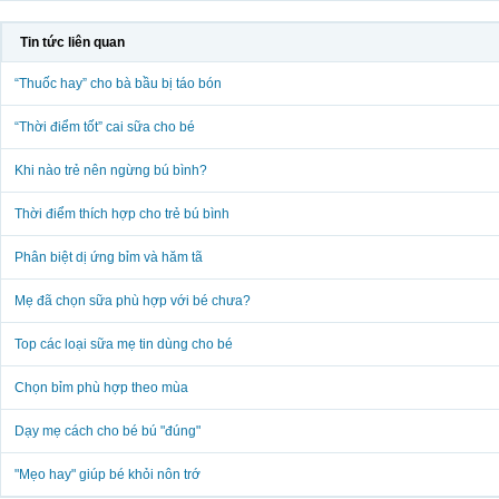
Tin tức liên quan
“Thuốc hay” cho bà bầu bị táo bón
“Thời điểm tốt” cai sữa cho bé
Khi nào trẻ nên ngừng bú bình?
Thời điểm thích hợp cho trẻ bú bình
Phân biệt dị ứng bỉm và hăm tã
Mẹ đã chọn sữa phù hợp với bé chưa?
Top các loại sữa mẹ tin dùng cho bé
Chọn bỉm phù hợp theo mùa
Dạy mẹ cách cho bé bú "đúng"
"Mẹo hay" giúp bé khỏi nôn trớ