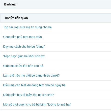
Bình luận
Tin tức liên quan
Top các loại sữa mẹ tin dùng cho bé
Chọn bỉm phù hợp theo mùa
Dạy mẹ cách cho bé bú "đúng"
"Mẹo hay" giúp bé khỏi nôn trớ
Giúp mẹ chữa táo bón cho bé
Làm thế nào mẹ biết bé đang thiếu canxi?
Điều mẹ cần biết khi đóng bỉm cho bé ngày hè
Dùng bỉm hay tã giấy cho bé sơ sinh?
Một số thói quen cho bé bú bình "tưởng lợi mà hại"