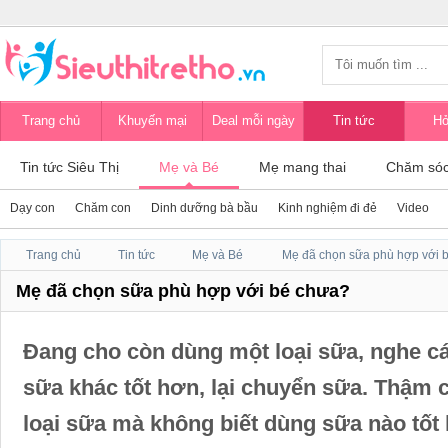
Trang chủ
Khuyến mại
Deal mỗi ngày
Tin tức
Hỏ
Tin tức Siêu Thị
Mẹ và Bé
Mẹ mang thai
Chăm sóc
Dạy con
Chăm con
Dinh dưỡng bà bầu
Kinh nghiệm đi đẻ
Video
Trang chủ
Tin tức
Mẹ và Bé
Mẹ đã chọn sữa phù hợp với 
Mẹ đã chọn sữa phù hợp với bé chưa?
Đang cho còn dùng một loại sữa, nghe 
sữa khác tốt hơn, lại chuyển sữa. Thậm c
loại sữa mà không biết dùng sữa nào tốt 