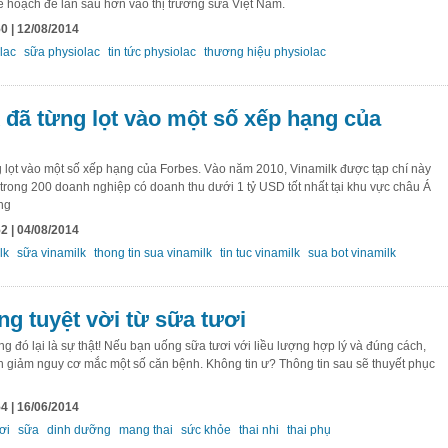
ế hoạch để lấn sâu hơn vào thị trường sữa Việt Nam.
0 | 12/08/2014
lac
sữa physiolac
tin tức physiolac
thương hiệu physiolac
 đã từng lọt vào một số xếp hạng của
g lọt vào một số xếp hạng của Forbes. Vào năm 2010, Vinamilk được tạp chí này
trong 200 doanh nghiệp có doanh thu dưới 1 tỷ USD tốt nhất tại khu vực châu Á
ng
2 | 04/08/2014
lk
sữa vinamilk
thong tin sua vinamilk
tin tuc vinamilk
sua bot vinamilk
g tuyệt vời từ sữa tươi
ng đó lại là sự thật! Nếu bạn uống sữa tươi với liều lượng hợp lý và đúng cách,
h giảm nguy cơ mắc một số căn bệnh. Không tin ư? Thông tin sau sẽ thuyết phục
4 | 16/06/2014
ơi
sữa
dinh dưỡng
mang thai
sức khỏe
thai nhi
thai phụ