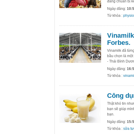
đang chuẩn bị k
Ngày đăng:
10:5
Từ khóa :
physio
Vinamilk
Forbes.
Vinamilk đã từn
bầu chọn là một 
- Thái Bình Dươ
Ngày đăng:
16:5
Từ khóa :
vinami
Công dụn
Thật khó tin như
bạn sẽ giúp mìn
bạn.
Ngày đăng:
15:5
Từ khóa :
sữa tư