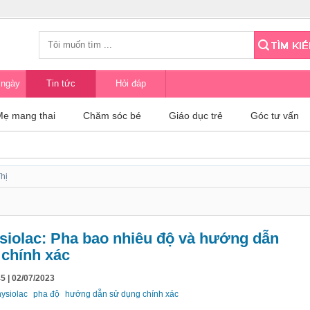
 ngày
Tin tức
Hỏi đáp
Mẹ mang thai
Chăm sóc bé
Giáo dục trẻ
Góc tư vấn
Thị
iolac: Pha bao nhiêu độ và hướng dẫn
chính xác
5 | 02/07/2023
ysiolac
pha độ
hướng dẫn sử dụng chính xác