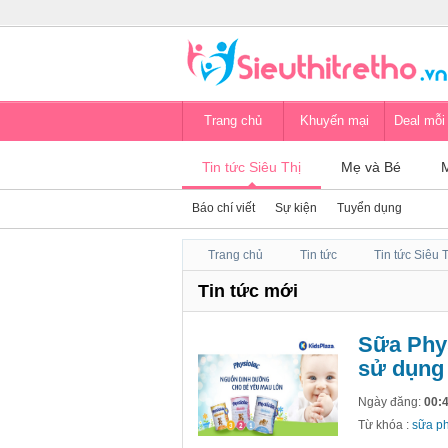
Trang chủ
Khuyến mại
Deal mỗi
Tin tức Siêu Thị
Mẹ và Bé
Báo chí viết
Sự kiện
Tuyển dụng
Trang chủ
Tin tức
Tin tức Siêu 
Tin tức mới
Sữa Phys
sử dụng 
Ngày đăng:
00:4
Từ khóa :
sữa ph