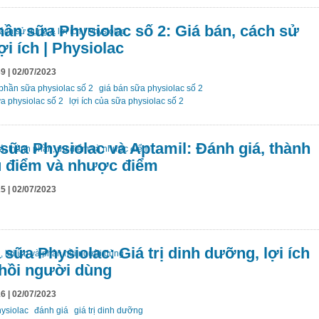
ần sữa Physiolac số 2: Giá bán, cách sử
ợi ích | Physiolac
9 | 02/07/2023
phần sữa physiolac số 2
giá bán sữa physiolac số 2
a physiolac số 2
lợi ích của sữa physiolac số 2
sữa Physiolac và Aptamil: Đánh giá, thành
u điểm và nhược điểm
5 | 02/07/2023
 sữa Physiolac: Giá trị dinh dưỡng, lợi ích
hồi người dùng
6 | 02/07/2023
ysiolac
đánh giá
giá trị dinh dưỡng