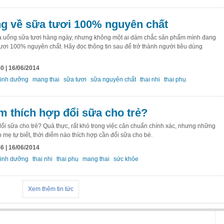
g về sữa tươi 100% nguyên chất
ta uống sữa tươi hàng ngày, nhưng không một ai dám chắc sản phẩm mình đang
ươi 100% nguyên chất. Hãy đọc thông tin sau để trở thành người tiêu dùng
0 | 16/06/2014
inh dưỡng
mang thai
sữa tươi
sữa nguyên chất
thai nhi
thai phụ
m thích hợp đổi sữa cho trẻ?
đổi sữa cho trẻ? Quả thực, rất khó trong việc căn chuẩn chính xác, nhưng những
p mẹ tự biết, thời điểm nào thích hợp cần đổi sữa cho bé.
6 | 16/06/2014
inh dưỡng
thai nhi
thai phụ
mang thai
sức khỏe
Xem thêm tin tức