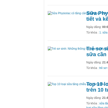
Sữa Phys
tiết và k
Ngày đăng:
00:0
Từ khóa :
1. sữa
Trẻ sơ si
sữa cần
Ngày đăng:
21:4
Từ khóa :
trẻ sơ
Top 10 l
trên 10 t
Ngày đăng:
21:4
Từ khóa :
sữa tă
loại sữa tăng c