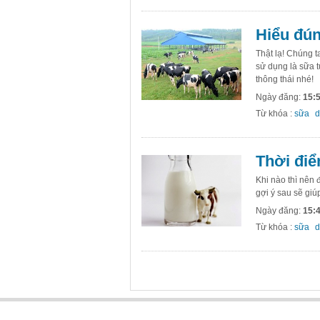
Hiểu đún
Thật lạ! Chúng 
sử dụng là sữa t
thông thái nhé!
Ngày đăng:
15:5
Từ khóa :
sữa
d
Thời điể
Khi nào thì nên 
gợi ý sau sẽ giú
Ngày đăng:
15:4
Từ khóa :
sữa
d