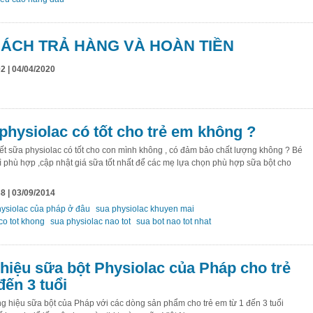
SÁCH TRẢ HÀNG VÀ HOÀN TIỀN
2 | 04/04/2020
physiolac có tốt cho trẻ em không ?
t sữa physiolac có tốt cho con mình không , có đảm bảo chất lượng không ? Bé
ì phù hợp ,cập nhật giá sữa tốt nhất để các mẹ lựa chọn phù hợp sữa bột cho
8 | 03/09/2014
ysiolac của pháp ở đâu
sua physiolac khuyen mai
co tot khong
sua physiolac nao tot
sua bot nao tot nhat
iệu sữa bột Physiolac của Pháp cho trẻ
đến 3 tuổi
ng hiệu sữa bột của Pháp với các dòng sản phẩm cho trẻ em từ 1 đến 3 tuổi