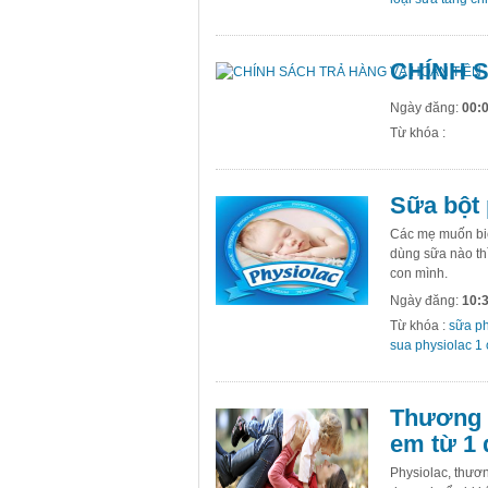
CHÍNH 
Ngày đăng:
00:0
Từ khóa :
Sữa bột 
Các mẹ muốn biế
dùng sữa nào th
con mình.
Ngày đăng:
10:3
Từ khóa :
sữa ph
sua physiolac 1 
Thương h
em từ 1 
Physiolac, thươ