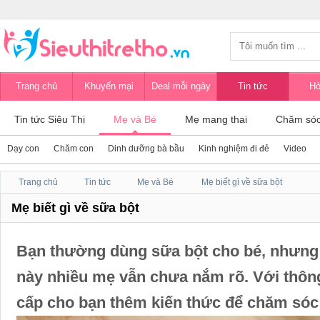
Trang chủ
Khuyến mại
Deal mỗi ngày
Tin tức
Hỏ
Tin tức Siêu Thị
Mẹ và Bé
Mẹ mang thai
Chăm sóc
Dạy con
Chăm con
Dinh dưỡng bà bầu
Kinh nghiệm đi đẻ
Video
Trang chủ
Tin tức
Mẹ và Bé
Mẹ biết gì về sữa bột
Mẹ biết gì về sữa bột
Bạn thường dùng sữa bột cho bé, nhưng 
này nhiều mẹ vẫn chưa nắm rõ. Với thông
cấp cho bạn thêm kiến thức để chăm sóc 