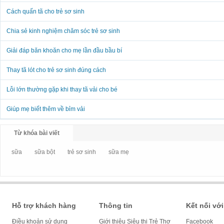
Cách quấn tã cho trẻ sơ sinh
Chia sẻ kinh nghiệm chăm sóc trẻ sơ sinh
Giải đáp băn khoăn cho mẹ lần đầu bầu bí
Thay tã lót cho trẻ sơ sinh đúng cách
Lỗi lớn thường gặp khi thay tã vải cho bé
Giúp mẹ biết thêm về bỉm vải
Từ khóa bài viết
sữa
sữa bột
trẻ sơ sinh
sữa mẹ
Hỗ trợ khách hàng
Thông tin
Kết nối với
Điều khoản sử dụng
Giới thiệu Siêu thị Trẻ Thơ
Facebook