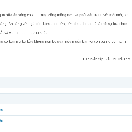
ua bữa ăn sáng có xu hướng căng thẳng hơn và phải đấu tranh với mệt mỏi, sự
áng. Ăn sáng với ngũ cốc, kèm theo sữa, sữa chua, hoa quả là một sự lựa chọn
 sắt và vitamin quan trọng khác.
ang cơ bản mà bà bầu không nên bỏ qua, nếu muốn bạn và cọn bạn khỏe mạnh
Ban biên tập Siêu thị Trẻ Thơ
ầu
ầu