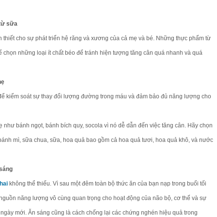
từ sữa
 thiết cho sự phát triển hệ răng và xương của cả mẹ và bé. Những thực phẩm từ
chọn những loại ít chất béo để tránh hiện tượng tăng cân quá nhanh và quá
hẹ
để kiểm soát sự thay đổi lượng đường trong máu và đảm bảo đủ năng lượng cho
 như bánh ngọt, bánh bích quy, socola vì nó dễ dẫn đến việc tăng cân. Hãy chọn
bánh mì, sữa chua, sữa, hoa quả bao gồm cả hoa quả tươi, hoa quả khô, và nước
 sáng
hai
không thể thiếu. Vì sau một đêm toàn bộ thức ăn của bạn nạp trong buổi tối
nguồn năng lượng vô cùng quan trọng cho hoạt động của não bộ, cơ thể và sự
 ngày mới. Ăn sáng cũng là cách chống lại các chứng nghén hiệu quả trong