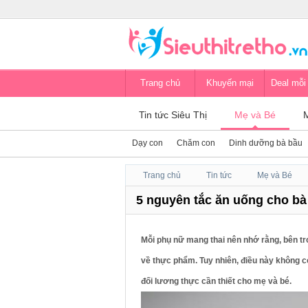
Trang chủ
Khuyến mại
Deal mỗi
Tin tức Siêu Thị
Mẹ và Bé
Dạy con
Chăm con
Dinh dưỡng bà bầu
Trang chủ
Tin tức
Mẹ và Bé
5 nguyên tắc ăn uống cho bà
Mỗi phụ nữ mang thai nên nhớ rằng, bên t
về thực phẩm. Tuy nhiên, điều này không c
đối lương thực cần thiết cho mẹ và bé.