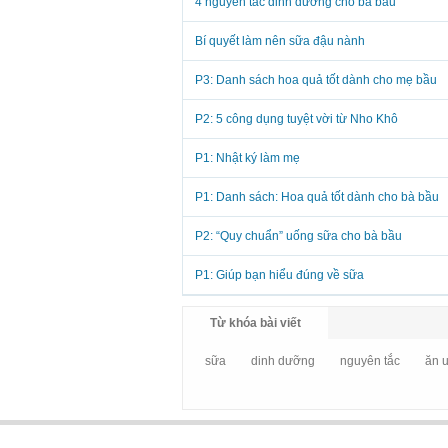
4 nguyên tắc dinh dưỡng cho bà bầu
Bí quyết làm nên sữa đậu nành
P3: Danh sách hoa quả tốt dành cho mẹ bầu
P2: 5 công dụng tuyệt vời từ Nho Khô
P1: Nhật ký làm mẹ
P1: Danh sách: Hoa quả tốt dành cho bà bầu
P2: “Quy chuẩn” uống sữa cho bà bầu
P1: Giúp bạn hiểu đúng về sữa
Từ khóa bài viết
sữa
dinh dưỡng
nguyên tắc
ăn 