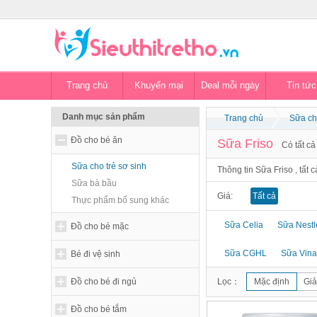
Trang chủ
Khuyến mại
Deal mỗi ngày
Tin tức
Danh mục sản phẩm
Trang chủ
Sữa ch
Đồ cho bé ăn
Sữa Friso
Có tất c
Sữa cho trẻ sơ sinh
Thông tin Sữa Friso , tất 
Sữa bà bầu
Giá:
Tất cả
Thực phẩm bổ sung khác
Sữa Celia
Sữa Nestl
Đồ cho bé mặc
Sữa CGHL
Sữa Vina
Bé đi vệ sinh
Đồ cho bé đi ngủ
Lọc：
Mặc định
Giả
Đồ cho bé tắm