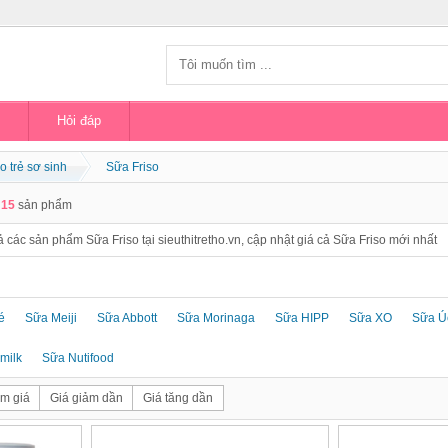
Hỏi đáp
o trẻ sơ sinh
Sữa Friso
ả
15
sản phẩm
cả các sản phẩm Sữa Friso tại sieuthitretho.vn, cập nhật giá cả Sữa Friso mới nhất
é
Sữa Meiji
Sữa Abbott
Sữa Morinaga
Sữa HIPP
Sữa XO
Sữa Úc
milk
Sữa Nutifood
m giá
Giá giảm dần
Giá tăng dần