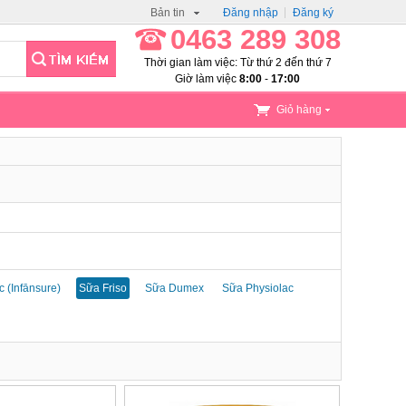
Bản tin
Đăng nhập
Đăng ký
0463 289 308
Thời gian làm việc: Từ thứ 2 đến thứ 7
Giờ làm việc
8:00
-
17:00
Giỏ hàng
 (Infānsure)
Sữa Friso
Sữa Dumex
Sữa Physiolac