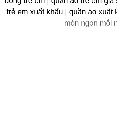
đông trẻ em | quần áo trẻ em giá 
trẻ em xuất khẩu | quần áo xuất 
món ngon mỗi 