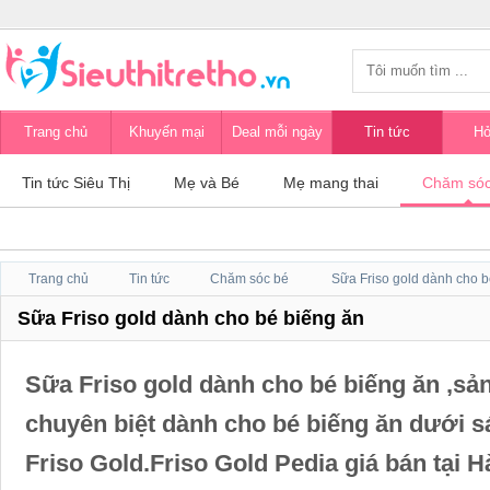
Trang chủ
Khuyến mại
Deal mỗi ngày
Tin tức
Hỏ
Tin tức Siêu Thị
Mẹ và Bé
Mẹ mang thai
Chăm sóc
Trang chủ
Tin tức
Chăm sóc bé
Sữa Friso gold dành cho b
Sữa Friso gold dành cho bé biếng ăn
Sữa Friso gold dành cho bé biếng ăn ,s
chuyên biệt dành cho bé biếng ăn dưới s
Friso Gold.Friso Gold Pedia giá bán tại H