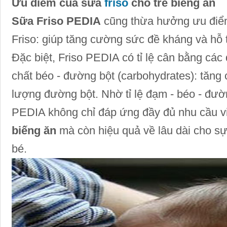
Ưu điểm của sữa
friso
cho trẻ biếng ăn
Sữa Friso PEDIA
cũng thừa hưởng ưu điểm
Friso: giúp tăng cường sức đề kháng và hỗ tr
Đặc biệt, Friso PEDIA có tỉ lệ cân bằng các
chất béo - đường bột (carbohydrates): tăng
lượng đường bột. Nhờ tỉ lệ đạm - béo - đườ
PEDIA không chỉ đáp ứng đầy đủ nhu cầu v
biếng ăn
mà còn hiệu quả về lâu dài cho sự 
bé.