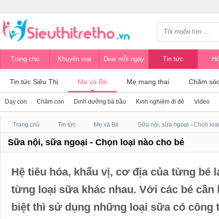
Trang chủ
Khuyến mại
Deal mỗi ngày
Tin tức
Hỏ
Tin tức Siêu Thị
Mẹ và Bé
Mẹ mang thai
Chăm sóc
Dạy con
Chăm con
Dinh dưỡng bà bầu
Kinh nghiệm đi đẻ
Video
Trang chủ
Tin tức
Mẹ và Bé
Sữa nội, sữa ngoại - Chọn loạ
Sữa nội, sữa ngoại - Chọn loại nào cho bé
Hệ tiêu hóa, khẩu vị, cơ địa của từng bé 
từng loại sữa khác nhau. Với các bé cần
biệt thì sử dụng những loại sữa có công 