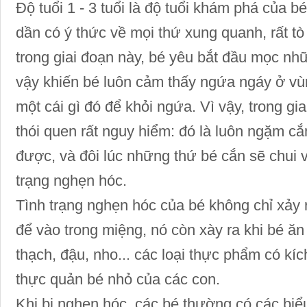
Độ tuổi 1 - 3 tuổi là độ tuổi khám phá của b
dần có ý thức về mọi thứ xung quanh, rất 
trong giai đoạn này, bé yêu bắt đầu mọc nhữ
vậy khiến bé luôn cảm thấy ngứa ngáy ở v
một cái gì đó để khỏi ngứa. Vì vậy, trong gi
thói quen rất nguy hiểm: đó là luôn ngặm 
được, và đôi lúc những thứ bé cắn sẽ chui 
trạng nghẹn hóc.
Tình trạng nghẹn hóc của bé không chỉ xảy r
để vào trong miệng, nó còn xày ra khi bé ăn
thạch, đậu, nho... các loại thực phẩm có kí
thực quản bé nhỏ của các con.
Khi bị nghẹn hóc, các bé thường có các biểu