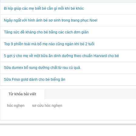
Bí kíp giúp các mẹ biết bé cần gì mỗi khi bé khóc
Ngây ngất với hình ảnh bé sơ sinh trong trang phục Noel
Tăng sức đề kháng cho bé bằng các cách đơn giản
Top 9 phiền toái mà bố mẹ nào cũng ngán khi bé 2 tuổi
5 gợi ý cho mẹ về một bữa ăn dinh dưỡng theo chuẩn Harvard cho bé
Sữa dumex bổ sung dưỡng chất từ rau củ quả.
Sữa Friso gold dành cho bé biếng ăn
Từ khóa bài viết
hóc nghẹn
sơ cứu hóc nghẹn