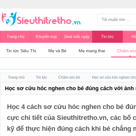
Trang chủ
Khuyến mại
Deal mỗi ngày
Tin tức
Hỏ
Tin tức Siêu Thị
Mẹ và Bé
Mẹ mang thai
Chăm sóc
Trang chủ
Tin tức
Chăm sóc bé
Học sơ cứu hóc nghen cho bé đúng cách với ảnh m
Học 4 cách sơ cứu hóc nghen cho bé đú
cực chi tiết của Sieuthitretho.vn, các bố
kỹ để thực hiện đúng cách khi bé chẳng 