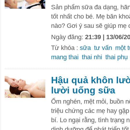
Sản phẩm sữa đa dạng, hãn
tốt nhất cho bé. Mẹ băn kho
nào? Gơi ý sau sẽ giúp mẹ 
Ngày đăng:
21:39 | 13/06/2
Từ khóa :
sữa
tư vấn
một t
mang thai
thai nhi
thai phụ
Hậu quả khôn lườ
lười uống sữa
Ốm nghén, mệt mỏi, buồn nô
triệu chứng các mẹ hay gặp 
bí. Lo ngại rằng, tình trạng 
dinh dưỡng để phát triển tốt