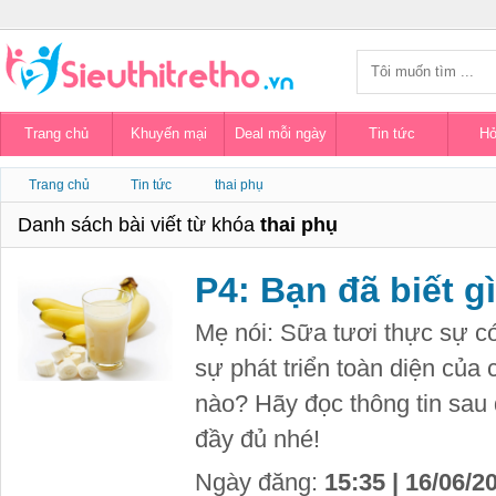
Trang chủ
Khuyến mại
Deal mỗi ngày
Tin tức
Hỏ
Trang chủ
Tin tức
thai phụ
Danh sách bài viết từ khóa
thai phụ
P4: Bạn đã biết g
Mẹ nói: Sữa tươi thực sự có
sự phát triển toàn diện của 
nào? Hãy đọc thông tin sau 
đầy đủ nhé!
Ngày đăng:
15:35 | 16/06/2