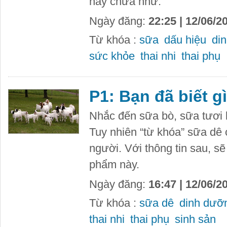
hay chưa như:
Ngày đăng:
22:25 | 12/06/2
Từ khóa :
sữa
dấu hiệu
di
sức khỏe
thai nhi
thai phụ
P1: Bạn đã biết g
Nhắc đến sữa bò, sữa tươi k
Tuy nhiên “từ khóa” sữa dê c
người. Với thông tin sau, s
phẩm này.
Ngày đăng:
16:47 | 12/06/2
Từ khóa :
sữa dê
dinh dưỡ
thai nhi
thai phụ
sinh sản