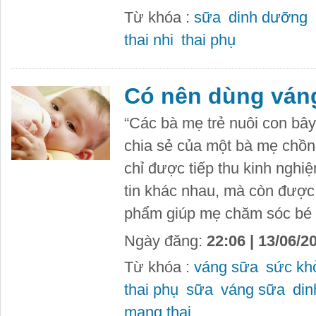
Từ khóa :
sữa
dinh dưỡng
thai nhi
thai phụ
Có nên dùng váng
“Các bà mẹ trẻ nuôi con bây
chia sẻ của một bà mẹ chồn
chỉ được tiếp thu kinh nghi
tin khác nhau, mà còn được
phẩm giúp mẹ chăm sóc bé 
Ngày đăng:
22:06 | 13/06/2
Từ khóa :
váng sữa
sức kh
thai phụ
sữa
váng sữa
di
mang thai