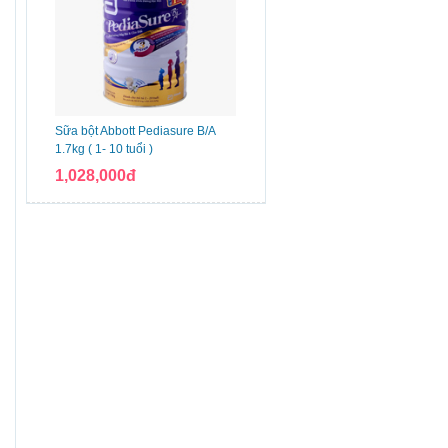
Sữa bột Abbott Pediasure B/A
1.7kg ( 1- 10 tuổi )
1,028,000đ