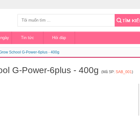
 ngày
Tin tức
Hỏi đáp
Grow School G-Power-6plus - 400g
ol G-Power-6plus - 400g
(Mã SP:
SAB_001
)