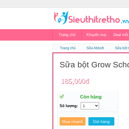
Trang chủ
Khuyến mại
Deal mỗi
Trang chủ
Sữa Abbott
Sữa bột 
Sữa bột Grow Scho
185,000đ
Còn hàng
Số lượng: