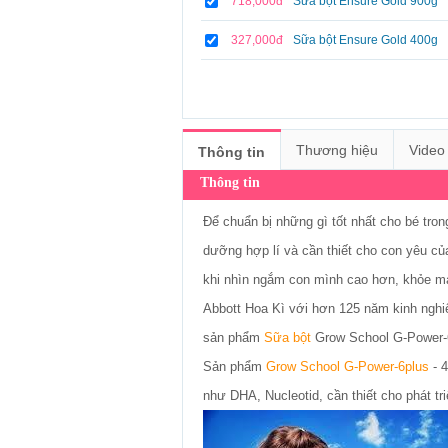
718,000đ
Sữa bột Ensure Gold 900g
327,000đ
Sữa bột Ensure Gold 400g
Thương hiệu
Video
Thông tin
Thông tin
Để chuẩn bị những gì tốt nhất cho bé tron
dưỡng hợp lí và cần thiết cho con yêu c
khi nhìn ngắm con mình cao hơn, khỏe mạnh 
Abbott Hoa Kì với hơn 125 năm kinh nghiệm 
sản phẩm
Sữa bột
Grow School G-Power-6
Sản phẩm
Grow School G-Power-6plus
- 
như DHA, Nucleotid, cần thiết cho phát tr