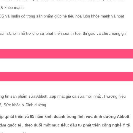
h & khỏe mạnh.
S và Inulin có trong sản phẩm giúp hệ tiêu hóa luôn khỏe mạnh và hoạt
n,Cholin hỗ trợ cho sự phát triển của trí tuệ, thị giác và chức năng ghi
ông tin sản phẩm sữa Abbott ,cập nhật giá cả sữa mới nhất .Thương hiệu
tế, Sức khỏe & Dinh dưỡng
lập ,phát triển và 85 năm kinh doanh trong lĩnh vực dinh dưỡng Abbott
tầm quốc tế , theo đuổi một mục tiêu: đầu tư phát triển công nghệ Y tế