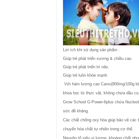
Lợi ích khi sử dụng sản phẩm :
Giúp trẻ phát triển xương & chiều cao.
Giúp trẻ phát triến trí não.
Giúp trẻ luôn khỏe mạnh.
Với hàm lượng cao Canxi(800mg/100g bột
khoa học từ thực vật, không chứa dầu cọ,
Grow School G-Power-6plus chứa Nucleotid
sức đề kháng.
Các chất chống oxy hóa giúp bảo vệ các tế
chuyển hóa chất tự nhiên trong cơ thể.
Nguyên tố siêu vi lượng, khoáng chất như