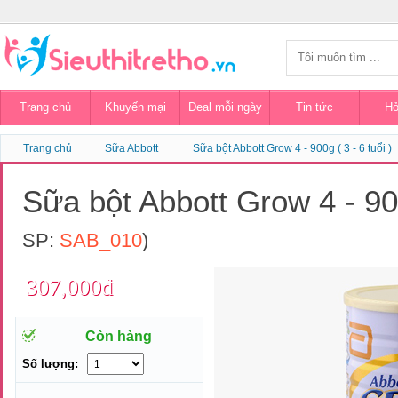
Trang chủ
Khuyến mại
Deal mỗi ngày
Tin tức
Hỏ
Trang chủ
Sữa Abbott
Sữa bột Abbott Grow 4 - 900g ( 3 - 6 tuổi )
Sữa bột Abbott Grow 4 - 900
SP:
SAB_010
)
307,000đ
Còn hàng
Số lượng: