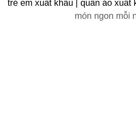
trẻ em xuất khẩu | quần áo xuất 
món ngon mỗi 