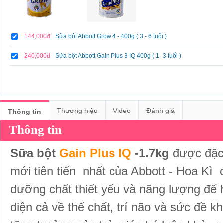
144,000đ
Sữa bột Abbott Grow 4 - 400g ( 3 - 6 tuổi )
240,000đ
Sữa bột Abbott Gain Plus 3 IQ 400g ( 1- 3 tuổi )
Thương hiệu
Video
Đánh giá
Thông tin
Thông tin
Sữa bột
Gain Plus IQ
-1.7kg
được đặ
mới tiên tiến nhất của Abbott - Hoa Ki
dưỡng chất thiết yếu và năng lượng để h
diện cả về thể chất, trí não và sức đề k