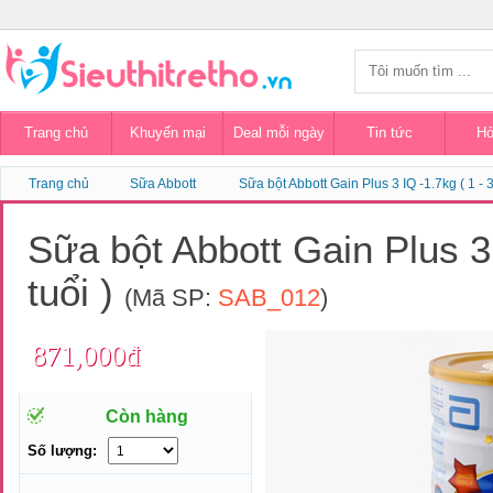
Trang chủ
Khuyến mại
Deal mỗi ngày
Tin tức
Hỏ
Trang chủ
Sữa Abbott
Sữa bột Abbott Gain Plus 3 IQ -1.7kg ( 1 - 3
Sữa bột Abbott Gain Plus 3 
tuổi )
(Mã SP:
SAB_012
)
871,000đ
Còn hàng
Số lượng: