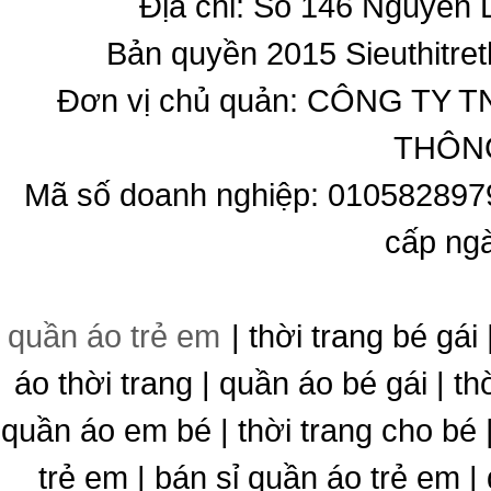
Địa chỉ: Số 146 Nguyễn
Bản quyền 2015 Sieuthitret
Đơn vị chủ quản: CÔNG T
THÔNG
Mã số doanh nghiệp: 010582897
cấp ng
quần áo trẻ em
| thời trang bé gái 
áo thời trang | quần áo bé gái | thờ
quần áo em bé | thời trang cho bé
trẻ em | bán sỉ quần áo trẻ em |