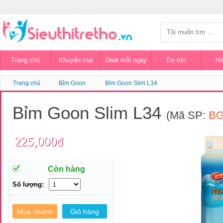
Trang chủ
Khuyến mại
Deal mỗi ngày
Tin tức
Hỏ
Trang chủ
Bỉm Goon
Bỉm Goon Slim L34
Bỉm Goon Slim L34
(Mã SP:
BG
225,000đ
Còn hàng
Số lượng: