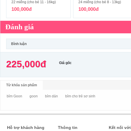
22 miếng (cho bé 11 - 16kg)
24 miếng (cho bé 8 - 13kg)
100,000đ
100,000đ
Đánh giá
Bình luận
225,000đ
Giá gốc
Từ khóa sản phẩm
bỉm Goon
goon
bỉm dán
bỉm cho trẻ sơ sinh
Hỗ trợ khách hàng
Thông tin
Kết nối với