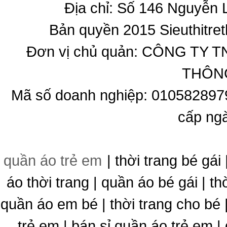
Địa chỉ: Số 146 Nguyễn
Bản quyền 2015 Sieuthitret
Đơn vị chủ quản: CÔNG T
THÔNG
Mã số doanh nghiệp: 010582897
cấp ng
quần áo trẻ em
| thời trang bé gái 
áo thời trang | quần áo bé gái | thờ
quần áo em bé | thời trang cho bé
trẻ em | bán sỉ quần áo trẻ em |