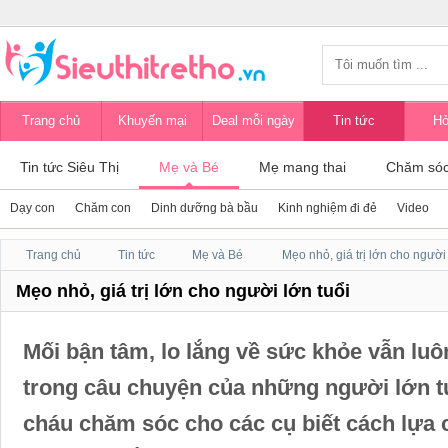
Trang chủ
Khuyến mại
Deal mỗi ngày
Tin tức
Hỏ
Tin tức Siêu Thị
Mẹ và Bé
Mẹ mang thai
Chăm sóc
Dạy con
Chăm con
Dinh dưỡng bà bầu
Kinh nghiệm đi đẻ
Video
Trang chủ
Tin tức
Mẹ và Bé
Mẹo nhỏ, giá trị lớn cho người 
Mẹo nhỏ, giá trị lớn cho người lớn tuổi
Mối bận tâm, lo lắng về sức khỏe vẫn luôn
trong câu chuyện của những người lớn t
cháu chăm sóc cho các cụ biết cách lựa