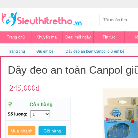
Trang chủ
Khuyến mại
Deal mỗi ngày
Tin tức
Hỏ
Trang chủ
Địu em bé
Dây đeo an toàn Canpol giữ em bé
Dây đeo an toàn Canpol gi
245,000đ
Còn hàng
Số lượng: