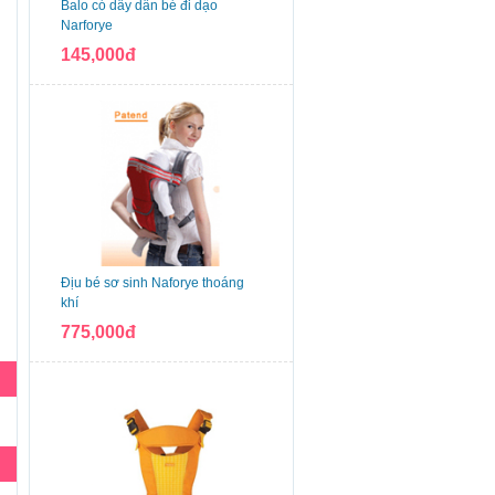
Balo có dây dẫn bé đi dạo
Narforye
145,000đ
Địu bé sơ sinh Naforye thoáng
khí
775,000đ