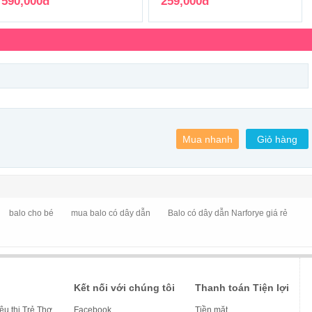
590,000đ
259,000đ
balo cho bé
mua balo có dây dẫn
Balo có dây dẫn Narforye giá rẻ
Kết nối với chúng tôi
Thanh toán Tiện lợi
iêu thị Trẻ Thơ
Facebook
Tiền mặt