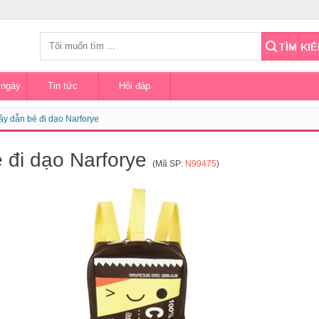
 ngày
Tin tức
Hỏi đáp
ây dẫn bé đi dạo Narforye
́ đi dạo Narforye
(Mã SP:
N99475
)