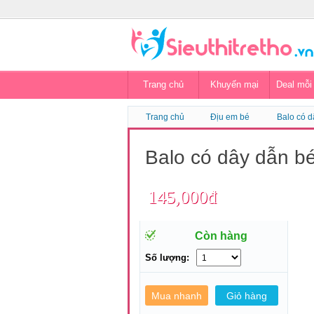
Trang chủ
Khuyến mại
Deal mỗi
Trang chủ
Địu em bé
Balo có d
Balo có dây dẫn be
145,000đ
Còn hàng
Số lượng: