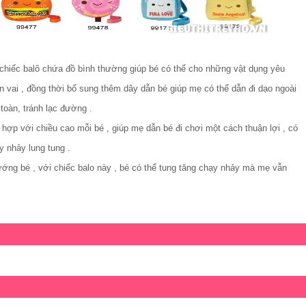
ếc balô chứa đồ bình thường giúp bé có thể cho những vật dụng yêu
ên vai , đồng thời bổ sung thêm dây dẫn bé giúp mẹ có thể dẫn đi dạo ngoài
oàn, tránh lạc đường .
ợp với chiều cao mỗi bé , giúp mẹ dẫn bé đi chơi một cách thuận lợi , có
ạy nhảy lung tung .
bé , với chiếc balo này , bé có thể tung tăng chạy nhảy mà mẹ vẫn