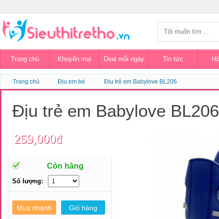
Trang chủ
Khuyến mại
Deal mỗi ngày
Tin tức
Hỏ
Trang chủ
Địu em bé
Địu trẻ em Babylove BL206
Địu trẻ em Babylove BL20
259,000đ
Còn hàng
Số lượng: