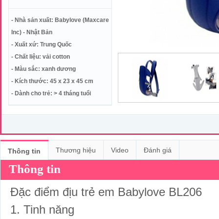
- Nhà sản xuất: Babylove (Maxcare
Inc) - Nhật Bản
- Xuất xứ: Trung Quốc
- Chất liệu: vải cotton
- Màu sắc: xanh dương
- Kích thước: 45 x 23 x 45 cm
- Dành cho trẻ: > 4 tháng tuổi
Thương hiệu
Video
Đánh giá
Thông tin
Thông tin
Đặc điểm địu trẻ em Babylove BL206
1. Tinh năng