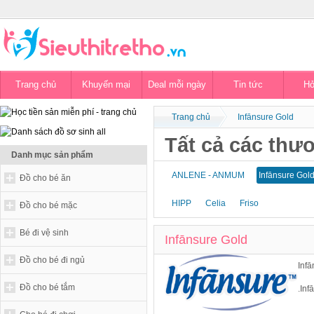
Trang chủ
Khuyến mại
Deal mỗi ngày
Tin tức
Hỏ
Trang chủ
Infānsure Gold
Tất cả các thư
Danh mục sản phẩm
ANLENE - ANMUM
Infānsure Gol
Đồ cho bé ăn
HIPP
Celia
Friso
Đồ cho bé mặc
Bé đi vệ sinh
Infānsure Gold
Đồ cho bé đi ngủ
Infā
Đồ cho bé tắm
.Inf