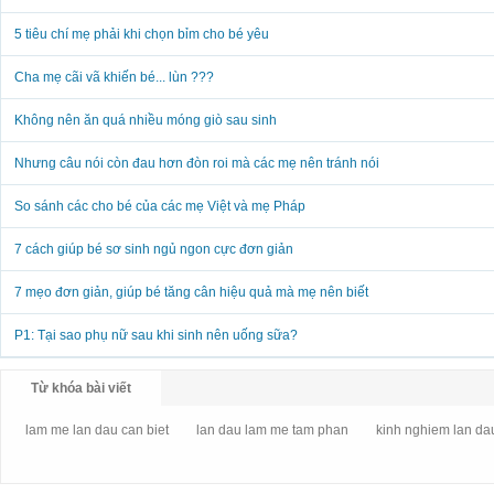
5 tiêu chí mẹ phải khi chọn bỉm cho bé yêu
Cha mẹ cãi vã khiến bé... lùn ???
Không nên ăn quá nhiều móng giò sau sinh
Nhưng câu nói còn đau hơn đòn roi mà các mẹ nên tránh nói
So sánh các cho bé của các mẹ Việt và mẹ Pháp
7 cách giúp bé sơ sinh ngủ ngon cực đơn giản
7 mẹo đơn giản, giúp bé tăng cân hiệu quả mà mẹ nên biết
P1: Tại sao phụ nữ sau khi sinh nên uống sữa?
Từ khóa bài viết
lam me lan dau can biet
lan dau lam me tam phan
kinh nghiem lan da