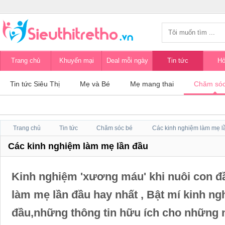
Trang chủ
Khuyến mại
Deal mỗi ngày
Tin tức
Hỏ
Tin tức Siêu Thị
Mẹ và Bé
Mẹ mang thai
Chăm sóc
Trang chủ
Tin tức
Chăm sóc bé
Các kinh nghiệm làm mẹ l
Các kinh nghiệm làm mẹ lần đầu
Kinh nghiệm 'xương máu' khi nuôi con đ
làm mẹ lần đầu hay nhất , Bật mí kinh ng
đầu,những thông tin hữu ích cho những 