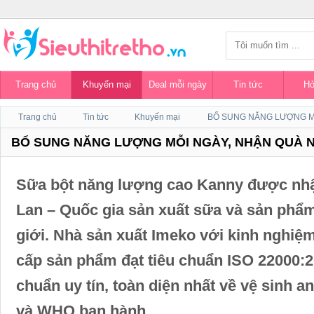
Trang chủ
Khuyến mại
Deal mỗi ngày
Tin tức
Hỏ
Trang chủ
Tin tức
Khuyến mại
BỔ SUNG NĂNG LƯỢNG MỖI NGÀY, NHẬN QUÀ 
Sữa bột năng lượng cao Kanny được nhậ
Lan – Quốc gia sản xuất sữa và sản phẩm
giới. Nhà sản xuất Imeko với kinh nghiệ
cấp sản phẩm đạt tiêu chuẩn ISO 22000:2
chuẩn uy tín, toàn diện nhất về vệ sinh 
và WHO ban hành.