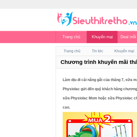
Trang chủ
Khuyến mại
Deal mỗi
Trang chủ
Tin tức
Khuyến mại
Chương trình khuyến mãi th
Làm dịu đi cái nắng gắt của tháng 7, sữa 
Physiolac gửi đến quý khách hàng chương t
sữa Physiolac Mom hoặc sữa Physiolac chố
cao.