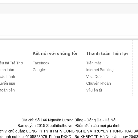
Kết nối với chúng tôi
Thanh toán Tiện lợi
iêu thị Trẻ Thơ
Facebook
Tiền mặt
hanh toán
Google+
Internet Banking
bảo hành
Visa Debit
huyến mại
Chuyển khoản
hoàn tiền
Ví điện tử
Địa chỉ: Số 146 Nguyễn Lương Bằng - Đống Đa - Hà Nội
Bản quyền 2015 Sieuthitretho.vn - Điểm đến của mọi gia đình
ơn vị chủ quản: CÔNG TY TNHH MTV CÔNG NGHỆ VÀ TRUYỀN THÔNG HOÀI BÃ
 doanh nghiệp: 0105828979. Phòng ĐKKD - Sở KH&ĐT TP. Hà Nội cấp ngày 20/03