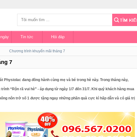
 ngày
Tin tức
Hỏi đáp
Chương trình khuyến mãi tháng 7
áng 7
mát Physiolac đang đồng hành cùng mẹ và bé trong hè này. Trong tháng này,
rình “Rộn rã vui hè” - áp dụng từ ngày 1/7 đến 31/7. Khi quý khách hàng mua
ng nôn trớ số 1 được tặng ngay những phần quà cực kì hấp dẫn và có giá trị