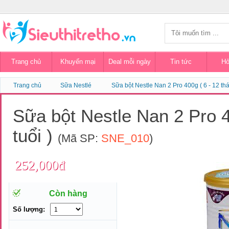
Trang chủ
Khuyến mại
Deal mỗi ngày
Tin tức
Hỏ
Trang chủ
Sữa Nestlé
Sữa bột Nestle Nan 2 Pro 400g ( 6 - 12 thá
Sữa bột Nestle Nan 2 Pro 4
tuổi )
(Mã SP:
SNE_010
)
252,000đ
Còn hàng
Số lượng: