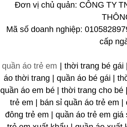
Đơn vị chủ quản: CÔNG T
THÔNG
Mã số doanh nghiệp: 010582897
cấp ng
quần áo trẻ em
| thời trang bé gái 
áo thời trang | quần áo bé gái | thờ
quần áo em bé | thời trang cho bé
trẻ em | bán sỉ quần áo trẻ em |
đông trẻ em | quần áo trẻ em giá 
trẻ em xuất khẩu | quần áo xuất 