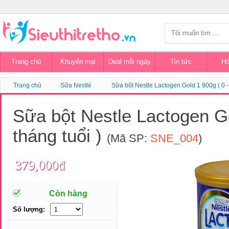
Trang chủ
Khuyến mại
Deal mỗi ngày
Tin tức
Hỏ
Trang chủ
Sữa Nestlé
Sữa bột Nestle Lactogen Gold 1 900g ( 0 - 
Sữa bột Nestle Lactogen Go
tháng tuổi )
(Mã SP:
SNE_004
)
379,000đ
Còn hàng
Số lượng: