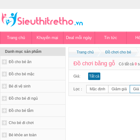
Trang chủ
Khuyến mại
Deal mỗi ngày
Tin tức
Hỏ
Danh mục sản phẩm
Trang chủ
Đồ chơi cho bé
Đồ cho bé ăn
Đồ chơi bằng gỗ
Có tất cả
0
s
Đồ cho bé mặc
Giá:
Tất cả
Bé đi vệ sinh
Lọc：
Mặc định
Giảm giá
Giá
Đồ cho bé đi ngủ
Đồ cho bé tắm
Cho bé đi chơi
Bé khỏe an toàn