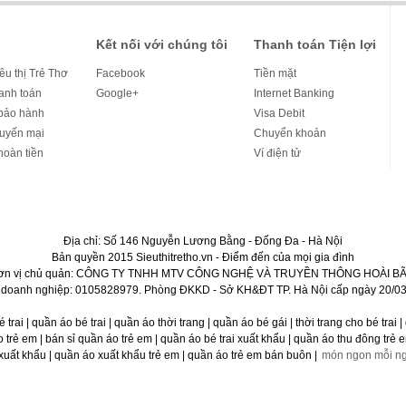
Kết nối với chúng tôi
Thanh toán Tiện lợi
iêu thị Trẻ Thơ
Facebook
Tiền mặt
hanh toán
Google+
Internet Banking
bảo hành
Visa Debit
huyến mại
Chuyển khoản
hoàn tiền
Ví điện tử
Địa chỉ: Số 146 Nguyễn Lương Bằng - Đống Đa - Hà Nội
Bản quyền 2015 Sieuthitretho.vn - Điểm đến của mọi gia đình
ơn vị chủ quản: CÔNG TY TNHH MTV CÔNG NGHỆ VÀ TRUYỀN THÔNG HOÀI BÃ
 doanh nghiệp: 0105828979. Phòng ĐKKD - Sở KH&ĐT TP. Hà Nội cấp ngày 20/03
bé trai | quần áo bé trai | quần áo thời trang | quần áo bé gái | thời trang cho bé trai
rẻ em | bán sỉ quần áo trẻ em | quần áo bé trai xuất khẩu | quần áo thu đông trẻ em
uất khẩu | quần áo xuất khẩu trẻ em | quần áo trẻ em bán buôn |
món ngon mỗi n