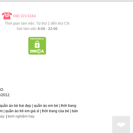
090 323 6164
Thời gian làm việc: Từ thứ 2 đến thứ CN
Giờ làm việc
8:00 - 22:00
O.
/2012.
 | quần áo bé trai đẹp | quần áo em bé | thời trang
 | quần áo trẻ em giá sỉ | thời trang của bé | bán
gày
|
kinh nghiệm hay