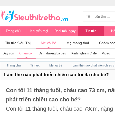
Trang chủ
Khuyến mại
Deal mỗi ngày
Tin tức
Hỏ
Tin tức Siêu Thị
Mẹ và Bé
Mẹ mang thai
Chăm sóc
Dạy con
Chăm con
Dinh dưỡng bà bầu
Kinh nghiệm đi đẻ
Video
Trang chủ
Tin tức
Mẹ và Bé
Làm thế nào phát triển chiều cao tối đa cho bé?
Con tôi 11 tháng tuổi, cháu cao 73 cm, n
phát triển chiều cao cho bé?
Con tôi 11 tháng tuổi, cháu cao 73cm, nặng