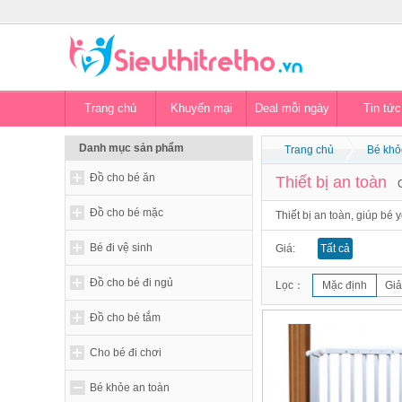
Trang chủ
Khuyến mại
Deal mỗi ngày
Tin tức
Danh mục sản phẩm
Trang chủ
Bé khỏ
Đồ cho bé ăn
Thiết bị an toàn
Đồ cho bé mặc
Thiết bị an toàn, giúp bé 
Bé đi vệ sinh
Giá:
Tất cả
Đồ cho bé đi ngủ
Lọc：
Mặc định
Giả
Đồ cho bé tắm
Cho bé đi chơi
Bé khỏe an toàn