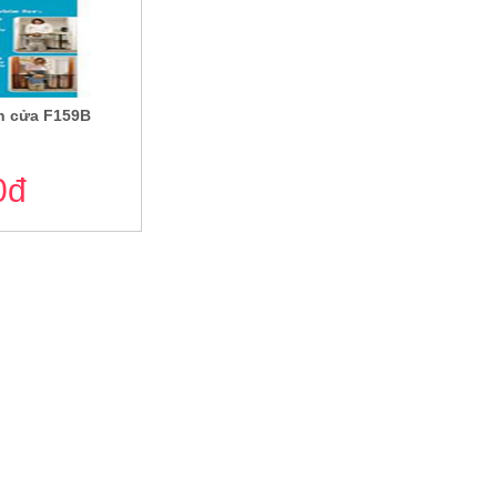
ắn cửa F159B
0đ