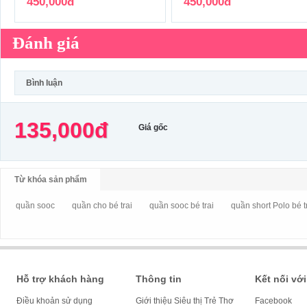
450,000đ
450,000đ
Đánh giá
Bình luận
135,000đ
Giá gốc
Từ khóa sản phẩm
quần sooc
quần cho bé trai
quần sooc bé trai
quần short Polo bé t
Hỗ trợ khách hàng
Thông tin
Kết nối với
Điều khoản sử dụng
Giới thiệu Siêu thị Trẻ Thơ
Facebook