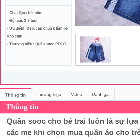
- Chất liệu : bò mềm
- Độ tuổi: 2-7 tuổi
- Ưu điểm: Đẹp, cạp chun k làm bé
khó chịu
- Thương hiệu : Quần sooc POLO
Thương hiệu
Video
Đánh giá
Thông tin
Thông tin
Quần sooc cho bé trai luôn là sự lựa
các mẹ khi chọn mua quần áo cho trẻ