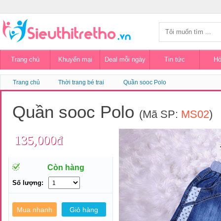
Trang chủ
Khuyến mại
Deal mỗi ngày
Tin tức
Hỏ
Trang chủ
Thời trang bé trai
Quần sooc Polo
Quần sooc Polo
(Mã SP:
MS02
)
135,000đ
Còn hàng
Số lượng: