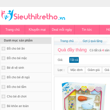
Trang chủ
Khuyến mại
Deal mỗi ngày
Tin tức
Hỏ
Danh mục sản phẩm
Trang chủ
Gợi ý quà tặng
Đồ cho bé ăn
Quà đầy tháng
Có tất cả
4
sản
Đồ cho bé mặc
Giá:
Tất cả
Bé đi vệ sinh
Lọc：
Mặc định
Giảm giá
Giá
Đồ cho bé đi ngủ
Đồ cho bé tắm
Cho bé đi chơi
Bé khỏe an toàn