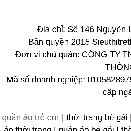
Địa chỉ: Số 146 Nguyễn
Bản quyền 2015 Sieuthitret
Đơn vị chủ quản: CÔNG T
THÔNG
Mã số doanh nghiệp: 010582897
cấp ng
quần áo trẻ em
| thời trang bé gái 
áo thời trang | quần áo bé gái | thờ