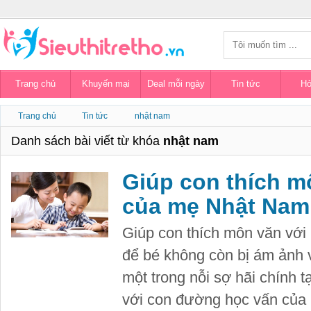
Trang chủ
Khuyến mại
Deal mỗi ngày
Tin tức
Hỏ
Trang chủ
Tin tức
nhật nam
Danh sách bài viết từ khóa
nhật nam
Giúp con thích mô
của mẹ Nhật Nam
Giúp con thích môn văn với
để bé không còn bị ám ảnh 
một trong nỗi sợ hãi chính 
với con đường học vấn của