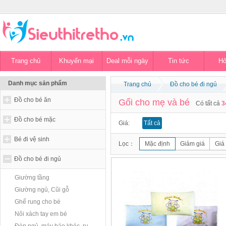
Trang chủ
Khuyến mại
Deal mỗi ngày
Tin tức
Hỏ
Danh mục sản phẩm
Trang chủ
Đồ cho bé đi ngủ
Đồ cho bé ăn
Gối cho mẹ và bé
Có tất cả
3
Đồ cho bé mặc
Giá:
Tất cả
Bé đi vệ sinh
Lọc：
Mặc định
Giảm giá
Giá
Đồ cho bé đi ngủ
Giường tầng
Giường ngủ, Cũi gỗ
Ghế rung cho bé
Nôi xách tay em bé