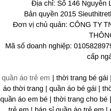
Địa chỉ: Số 146 Nguyễn
Bản quyền 2015 Sieuthitret
Đơn vị chủ quản: CÔNG T
THÔNG
Mã số doanh nghiệp: 010582897
cấp ng
quần áo trẻ em
| thời trang bé gái 
áo thời trang | quần áo bé gái | thờ
quần áo em bé | thời trang cho bé
trẻ em | bán sỉ quần áo trẻ em |