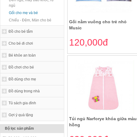
Đèn ngủ, máy báo khóc, ru
ngủ
Gối cho mẹ và bé
Chiếu - Đệm, Màn cho bé
Gối nằm vuông cho trẻ nhỏ
Music
Đồ cho bé tắm
120,000đ
Cho bé đi chơi
Bé khỏe an toàn
Đồ chơi cho bé
Đồ dùng cho mẹ
Đồ dùng trong nhà
Tủ sách gia đình
Gợi ý quà tặng
Túi ngủ Narforye khóa giữa màu
hồng
Bộ lọc sản phẩm