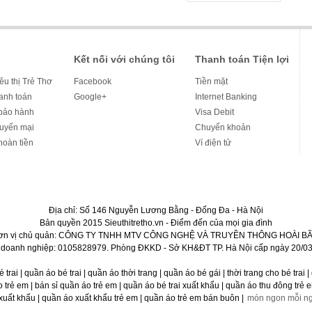
Kết nối với chúng tôi
Thanh toán Tiện lợi
iêu thị Trẻ Thơ
Facebook
Tiền mặt
hanh toán
Google+
Internet Banking
bảo hành
Visa Debit
huyến mại
Chuyển khoản
hoàn tiền
Ví điện tử
Địa chỉ: Số 146 Nguyễn Lương Bằng - Đống Đa - Hà Nội
Bản quyền 2015 Sieuthitretho.vn - Điểm đến của mọi gia đình
ơn vị chủ quản: CÔNG TY TNHH MTV CÔNG NGHỆ VÀ TRUYỀN THÔNG HOÀI BÃ
 doanh nghiệp: 0105828979. Phòng ĐKKD - Sở KH&ĐT TP. Hà Nội cấp ngày 20/03
bé trai | quần áo bé trai | quần áo thời trang | quần áo bé gái | thời trang cho bé trai
rẻ em | bán sỉ quần áo trẻ em | quần áo bé trai xuất khẩu | quần áo thu đông trẻ em
uất khẩu | quần áo xuất khẩu trẻ em | quần áo trẻ em bán buôn |
món ngon mỗi n