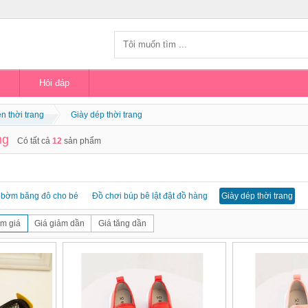
Hỏi đáp
n thời trang
Giày dép thời trang
ng
Có tất cả
12
sản phẩm
bờm băng đô cho bé
Đồ chơi búp bê lật đật đồ hàng
Giày dép thời trang
m giá
Giá giảm dần
Giá tăng dần