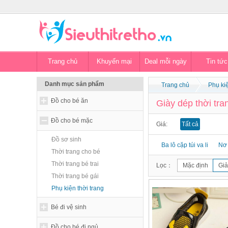
Trang chủ
Khuyến mại
Deal mỗi ngày
Tin tức
Danh mục sản phẩm
Trang chủ
Phụ kiệ
Đồ cho bé ăn
Giày dép thời tra
Đồ cho bé mặc
Giá:
Tất cả
Đồ sơ sinh
Ba lô cặp túi va li
Nơ 
Thời trang cho bé
Thời trang bé trai
Lọc：
Mặc định
Giả
Thời trang bé gái
Phụ kiện thời trang
Bé đi vệ sinh
Đồ cho bé đi ngủ