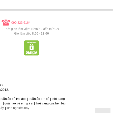
090 323 6164
Thời gian làm việc: Từ thứ 2 đến thứ CN
Giờ làm việc
8:00 - 22:00
O.
/2012.
 | quần áo bé trai đẹp | quần áo em bé | thời trang
 | quần áo trẻ em giá sỉ | thời trang của bé | bán
gày
|
kinh nghiệm hay