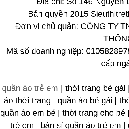
Địa chỉ: Số 146 Nguyễn
Bản quyền 2015 Sieuthitret
Đơn vị chủ quản: CÔNG T
THÔNG
Mã số doanh nghiệp: 010582897
cấp ng
quần áo trẻ em
| thời trang bé gái 
áo thời trang | quần áo bé gái | thờ
quần áo em bé | thời trang cho bé
trẻ em | bán sỉ quần áo trẻ em |