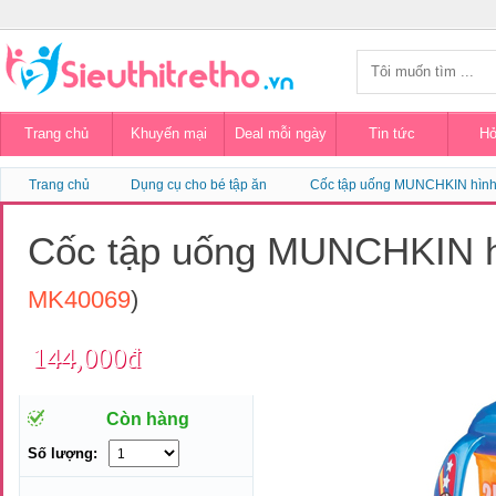
Trang chủ
Khuyến mại
Deal mỗi ngày
Tin tức
Hỏ
Trang chủ
Dụng cụ cho bé tập ăn
Cốc tập uống MUNCHKIN hình
Cốc tập uống MUNCHKIN h
MK40069
)
144,000đ
Còn hàng
Số lượng: