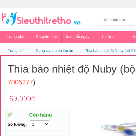
Trang chủ
Khuyến mại
Deal mỗi ngày
Tin tức
Hỏ
Trang chủ
Dụng cụ cho bé tập ăn
Thìa báo nhiệt độ Nuby (bộ 2 t
Thìa báo nhiệt độ Nuby (bộ
7005277
)
69,000đ
Còn hàng
Số lượng: