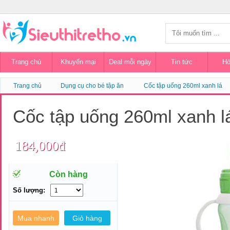
Trang chủ
Khuyến mại
Deal mỗi ngày
Tin tức
Hỏ
Trang chủ
Dụng cụ cho bé tập ăn
Cốc tập uống 260ml xanh lá
Cốc tập uống 260ml xanh 
184,000đ
Còn hàng
Số lượng: