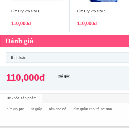
Bỉm Dry Pro size L
Bỉm Dry Pro size S
110,000đ
110,000đ
Đánh giá
Bình luận
110,000đ
Giá gốc
Từ khóa sản phẩm
bỉm dry pro
tã giấy
bỉm cho bé
bỉm quần cho trẻ sơ sinh