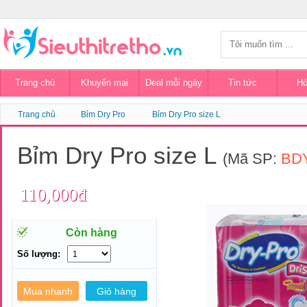
Trang chủ
Khuyến mại
Deal mỗi ngày
Tin tức
Hỏ
Trang chủ
Bỉm Dry Pro
Bỉm Dry Pro size L
Bỉm Dry Pro size L
(Mã SP:
BD
110,000đ
Còn hàng
Số lượng: