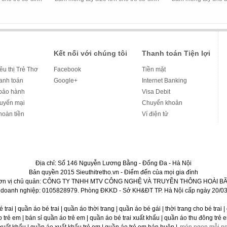
Kết nối với chúng tôi
Thanh toán Tiện lợi
iêu thị Trẻ Thơ
Facebook
Tiền mặt
hanh toán
Google+
Internet Banking
bảo hành
Visa Debit
huyến mại
Chuyển khoản
hoàn tiền
Ví điện tử
Địa chỉ: Số 146 Nguyễn Lương Bằng - Đống Đa - Hà Nội
Bản quyền 2015 Sieuthitretho.vn - Điểm đến của mọi gia đình
ơn vị chủ quản: CÔNG TY TNHH MTV CÔNG NGHỆ VÀ TRUYỀN THÔNG HOÀI BÃ
 doanh nghiệp: 0105828979. Phòng ĐKKD - Sở KH&ĐT TP. Hà Nội cấp ngày 20/03
bé trai | quần áo bé trai | quần áo thời trang | quần áo bé gái | thời trang cho bé trai
rẻ em | bán sỉ quần áo trẻ em | quần áo bé trai xuất khẩu | quần áo thu đông trẻ em