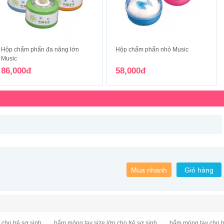
Hộp chấm phấn đa năng lớn
Hộp chấm phấn nhỏ Music
Music
86,000đ
58,000đ
cho trẻ sơ sinh
bấm móng tay size lớn cho trẻ sơ sinh
bấm móng tay cho b