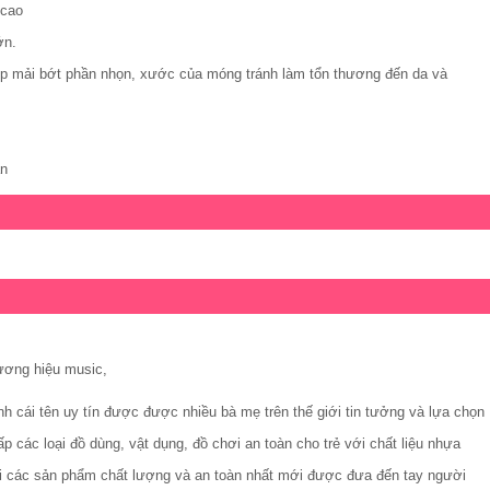
 cao
ớn.
iúp mải bớt phần nhọn, xước của móng tránh làm tổn thương đến da và
an
hương hiệu music,
nh cái tên uy tín được được nhiều bà mẹ trên thế giới tin tưởng và lựa chọn
 các loại đồ dùng, vật dụng, đồ chơi an toàn cho trẻ với chất liệu nhựa
Với các sản phẩm chất lượng và an toàn nhất mới được đưa đến tay người