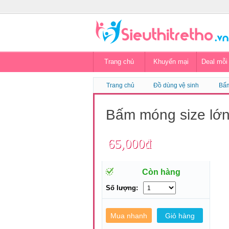
Trang chủ
Khuyến mại
Deal mỗi
Trang chủ
Đồ dùng vệ sinh
Bấm
Bấm móng size lớ
65,000đ
Còn hàng
Số lượng: