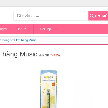
 ngày
Tin tức
Hỏi đáp
 móng size lớn hãng Music
n hãng Music
(Mã SP:
74125
)