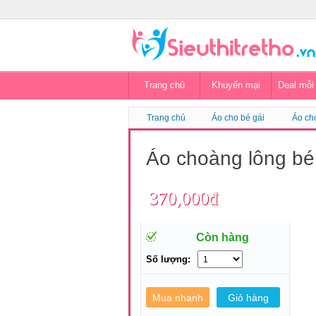
Trang chủ
Khuyến mại
Deal mỗi
Trang chủ
Áo cho bé gái
Áo ch
Áo choàng lông bé
370,000đ
Còn hàng
Số lượng: