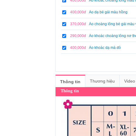
400,000đ
Áo khoác choàng lông màu 
400,000đ
Áo dạ bé gái màu hồng
370,000đ
Áo choàng lông bé gái màu 
290,000đ
Áo khoác choàng lông nơ th
400,000đ
Áo khoác dạ mà đỏ
Thương hiệu
Video
Thông tin
Thông tin