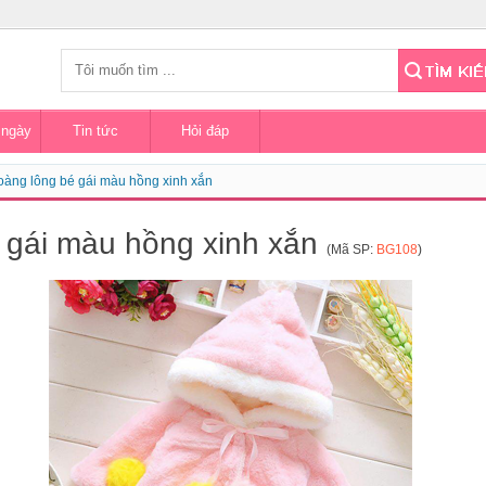
 ngày
Tin tức
Hỏi đáp
oàng lông bé gái màu hồng xinh xắn
 gái màu hồng xinh xắn
(Mã SP:
BG108
)