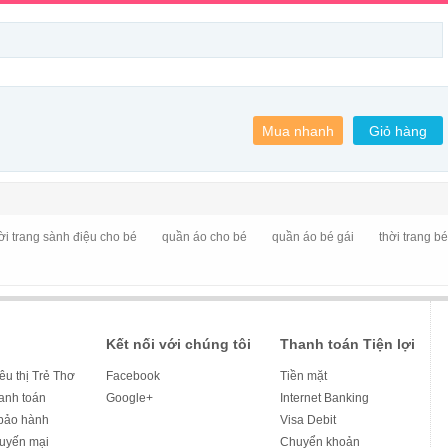
ời trang sành điệu cho bé
quần áo cho bé
quần áo bé gái
thời trang b
Kết nối với chúng tôi
Thanh toán Tiện lợi
iêu thị Trẻ Thơ
Facebook
Tiền mặt
hanh toán
Google+
Internet Banking
bảo hành
Visa Debit
huyến mại
Chuyển khoản