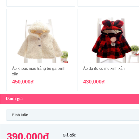
Áo khoác màu trắng bé gái xinh
Áo dạ đỏ có mũ xinh xắn
xắn
450,000đ
430,000đ
Đánh giá
Bình luận
390,000đ
Giá gốc