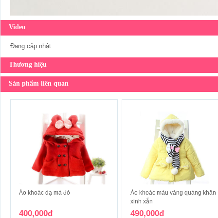
Video
Đang cập nhật
Thương hiệu
Sản phẩm liên quan
Áo khoác dạ mà đỏ
Áo khoác màu vàng quàng khăn
xinh xắn
400,000đ
490,000đ