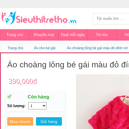
Trang chủ
Khuyến mại
Deal mỗi ngày
Tin tức
Hỏ
Trang chủ
Áo cho bé gái
Áo choàng lông bé gái màu đỏ đính nơ
Áo choàng lông bé gái màu đỏ đ
390,000đ
Còn hàng
Số lượng: