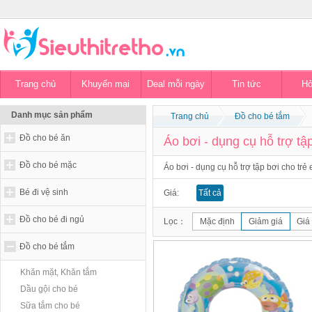
Trang chủ
Khuyến mại
Deal mỗi ngày
Tin tức
Hỏ
Danh mục sản phẩm
Trang chủ
Đồ cho bé tắm
Đồ cho bé ăn
Áo bơi - dụng cụ hỗ trợ tậ
Đồ cho bé mặc
Áo bơi - dụng cụ hỗ trợ tập bơi cho trẻ
Bé đi vệ sinh
Giá:
Tất cả
Đồ cho bé đi ngủ
Lọc：
Mặc định
Giảm giá
Giá
Đồ cho bé tắm
Khăn mặt, Khăn tắm
Dầu gội cho bé
Sữa tắm cho bé