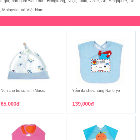
c gia, bao gồm Đài Loan, Hongkong, Nhật, Italia, Chile, Áo, Singapore, Úc,
 Malaysia, và Việt Nam.
Nón cho bé sơ sinh Music
Yếm đa chức năng Narforye
65,000đ
139,000đ