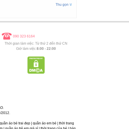
Thu gọn
090 323 6164
Thời gian làm việc: Từ thứ 2 đến thứ CN
Giờ làm việc
8:00 - 22:00
O.
/2012.
 | quần áo bé trai đẹp | quần áo em bé | thời trang
 | quần áo trẻ em giá sỉ | thời trang của bé | bán