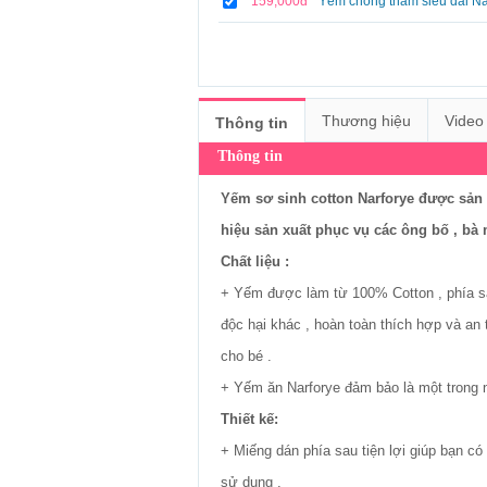
159,000đ
Yếm chống thấm siêu dài N
Thương hiệu
Video
Thông tin
Thông tin
Yếm sơ sinh cotton Narforye được sản 
hiệu sản xuất phục vụ các ông bố , b
Chất liệu :
+ Yếm được làm từ 100% Cotton , phía s
độc hại khác , hoàn toàn thích hợp và an 
cho bé .
+ Yếm ăn Narforye đảm bảo là một trong nh
Thiết kế:
+ Miếng dán phía sau tiện lợi giúp bạn c
sử dụng .