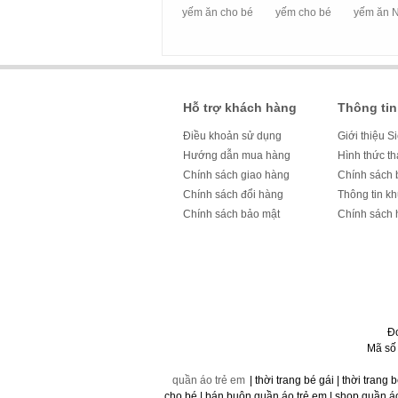
yếm ăn cho bé
yếm cho bé
yếm ăn 
Hỗ trợ khách hàng
Thông tin
Điều khoản sử dụng
Giới thiệu S
Hướng dẫn mua hàng
Hình thức t
Chính sách giao hàng
Chính sách 
Chính sách đổi hàng
Thông tin k
Chính sách bảo mật
Chính sách 
Đ
Mã số
quần áo trẻ em
| thời trang bé gái | thời trang 
cho bé | bán buôn quần áo trẻ em | shop quần áo t