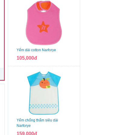
Yếm dài cotton Narforye
105,000đ
n
Yếm chống thấm siêu dài
Narforye
159,000đ