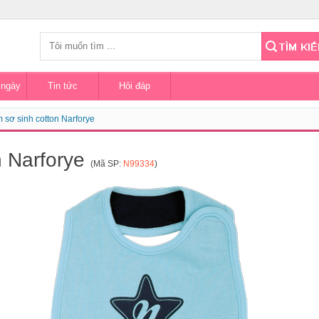
 ngày
Tin tức
Hỏi đáp
m sơ sinh cotton Narforye
n Narforye
(Mã SP:
N99334
)