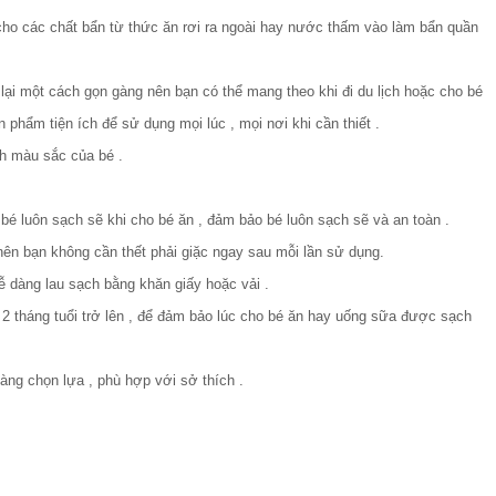
 các chất bẩn từ thức ăn rơi ra ngoài hay nước thấm vào làm bẩn quần
ại một cách gọn gàng nên bạn có thể mang theo khi đi du lịch hoặc cho bé
phẩm tiện ích để sử dụng mọi lúc , mọi nơi khi cần thiết .
 màu sắc của bé .
 luôn sạch sẽ khi cho bé ăn , đảm bảo bé luôn sạch sẽ và an toàn .
ên bạn không cần thết phải giặc ngay sau mỗi lần sử dụng.
ễ dàng lau sạch bằng khăn giấy hoặc vải .
2 tháng tuổi trở lên , để đảm bảo lúc cho bé ăn hay uống sữa được sạch
̀ng chọn lựa , phù hợp với sở thích .