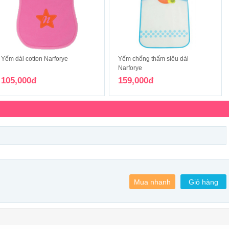
Yếm dài cotton Narforye
Yếm chống thấm siêu dài
Narforye
105,000đ
159,000đ