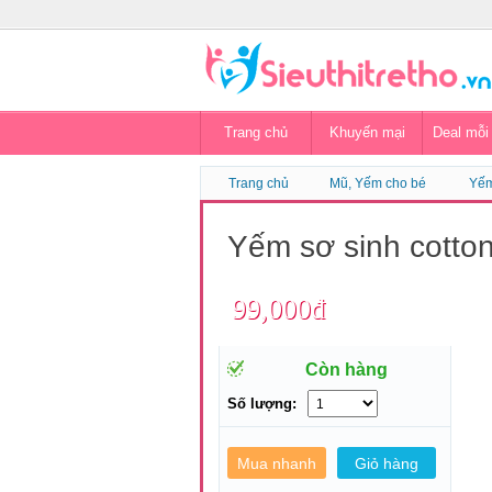
Trang chủ
Khuyến mại
Deal mỗi
Trang chủ
Mũ, Yếm cho bé
Yế
Yếm sơ sinh cotto
99,000đ
Còn hàng
Số lượng: