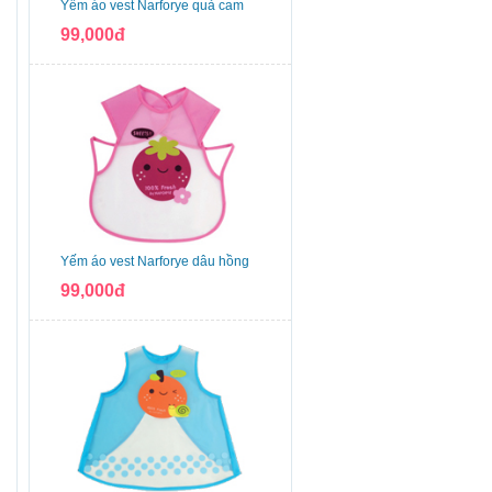
Yếm áo vest Narforye quả cam
99,000đ
Yếm áo vest Narforye dâu hồng
99,000đ