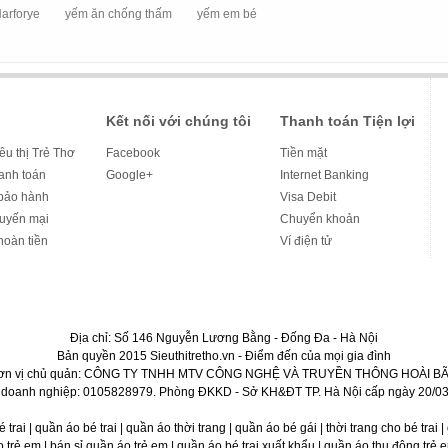
Narforye
yếm ăn chống thấm
yếm em bé
Kết nối với chúng tôi
Thanh toán Tiện lợi
iêu thị Trẻ Thơ
Facebook
Tiền mặt
hanh toán
Google+
Internet Banking
bảo hành
Visa Debit
huyến mại
Chuyển khoản
hoàn tiền
Ví điện tử
Địa chỉ: Số 146 Nguyễn Lương Bằng - Đống Đa - Hà Nội
Bản quyền 2015 Sieuthitretho.vn - Điểm đến của mọi gia đình
ơn vị chủ quản: CÔNG TY TNHH MTV CÔNG NGHỆ VÀ TRUYỀN THÔNG HOÀI BÃ
 doanh nghiệp: 0105828979. Phòng ĐKKD - Sở KH&ĐT TP. Hà Nội cấp ngày 20/03
bé trai | quần áo bé trai | quần áo thời trang | quần áo bé gái | thời trang cho bé trai
rẻ em | bán sỉ quần áo trẻ em | quần áo bé trai xuất khẩu | quần áo thu đông trẻ em