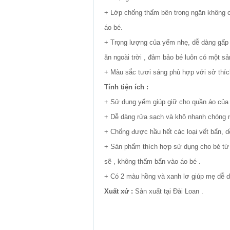
+ Lớp chống thấm bên trong ngăn không cho
áo bé.
+ Trọng lượng của yếm nhẹ, dễ dàng gấp l
ăn ngoài trời , đảm bảo bé luôn có một sản 
+ Màu sắc tươi sáng phù hợp với sở thích
Tính tiện ích :
+ Sử dụng yếm giúp giữ cho quần áo của bé
+ Dễ dàng rửa sạch và khô nhanh chóng n
+ Chống được hầu hết các loại vết bẩn, d
+ Sản phẩm thích hợp sử dụng cho bé từ 
sẽ , không thấm bẩn vào áo bé .
+ Có 2 màu hồng và xanh lơ giúp mẹ dễ da
Xuất xứ :
Sản xuất tại Đài Loan .