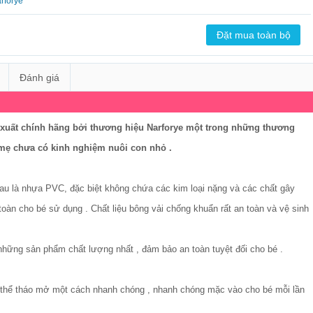
arforye
Đánh giá
xuất chính hãng bởi thương hiệu Narforye một trong những thương
à mẹ chưa có kinh nghiệm nuôi con nhỏ .
au là nhựa PVC, đặc biệt không chứa các kim loại nặng và các chất gây
toàn cho bé sử dụng . Chất liệu bông vải chống khuẩn rất an toàn và vệ sinh
ững sản phẩm chất lượng nhất , đảm bảo an toàn tuyệt đối cho bé .
ó thể tháo mở một cách nhanh chóng , nhanh chóng mặc vào cho bé mỗi lần