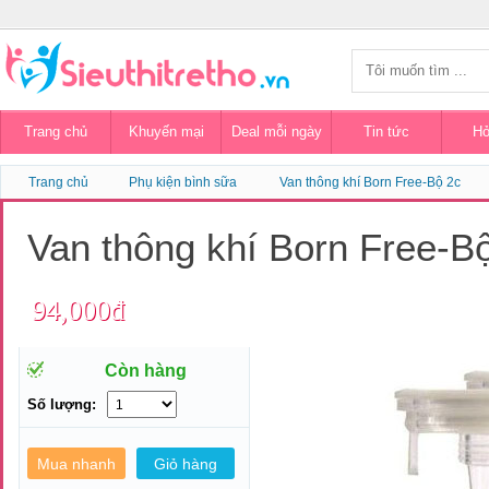
Trang chủ
Khuyến mại
Deal mỗi ngày
Tin tức
Hỏ
Trang chủ
Phụ kiện bình sữa
Van thông khí Born Free-Bộ 2c
Van thông khí Born Free-B
94,000đ
Còn hàng
Số lượng: