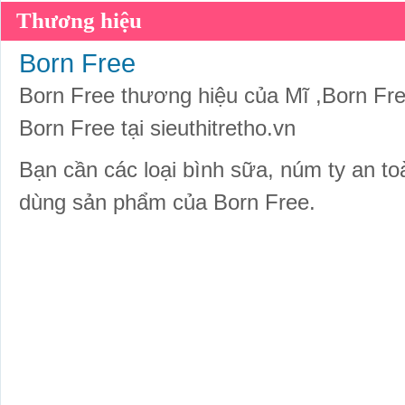
Thương hiệu
Born Free
Born Free thương hiệu của Mĩ ,Born Free
Born Free tại sieuthitretho.vn
Bạn cần các loại bình sữa, núm ty an toà
dùng sản phẩm của Born Free.