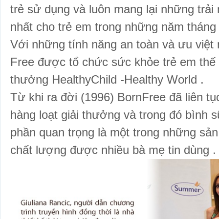
trẻ sử dụng và luôn mang lại những trải
nhất cho trẻ em trong những năm tháng đầ
Với những tính năng an toàn và ưu việt 
Free được tổ chức sức khỏe trẻ em thế g
thưởng HealthyChild -Healthy World .
Từ khi ra đời (1996) BornFree đã liên tụ
hàng loạt giải thưởng và trong đó bình 
phần quan trọng là một trong những sản
chất lượng được nhiều bà mẹ tin dùng .