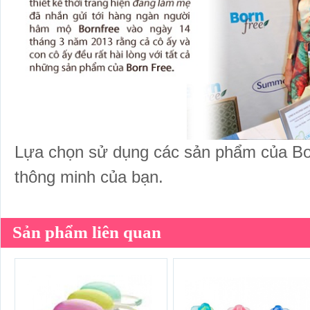
Lựa chọn sử dụng các sản phẩm của Bo
thông minh của bạn.
Sản phẩm liên quan