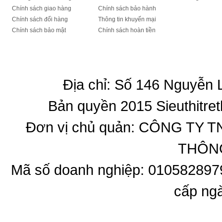
Chính sách giao hàng
Chính sách bảo hành
Chính sách đổi hàng
Thông tin khuyến mại
Chính sách bảo mật
Chính sách hoàn tiền
Địa chỉ: Số 146 Nguyễn
Bản quyền 2015 Sieuthitret
Đơn vị chủ quản: CÔNG T
THÔNG
Mã số doanh nghiệp: 010582897
cấp ng