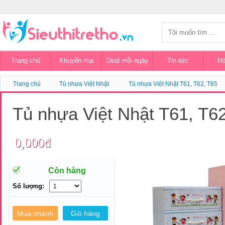
Trang chủ
Khuyến mại
Deal mỗi ngày
Tin tức
Hỏ
Trang chủ
Tủ nhựa Việt Nhật
Tủ nhựa Việt Nhật T61, T62, T65
Tủ nhựa Việt Nhật T61, T6
0,000đ
Còn hàng
Số lượng: