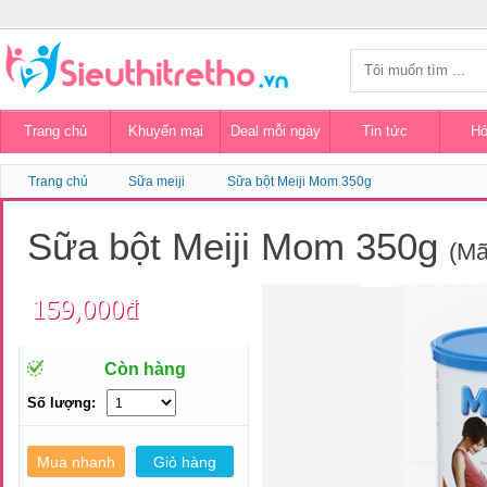
Trang chủ
Khuyến mại
Deal mỗi ngày
Tin tức
Hỏ
Trang chủ
Sữa meiji
Sữa bột Meiji Mom 350g
Sữa bột Meiji Mom 350g
(M
159,000đ
Còn hàng
Số lượng: