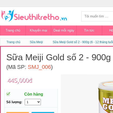
Trang chủ
Khuyến mại
Deal mỗi ngày
Tin tức
Hỏ
Trang chủ
Sữa Meiji
Sữa Meiji Gold số 2 - 900g (6 - 12 tháng tuổi
Sữa Meiji Gold số 2 - 900g 
(Mã SP:
SMJ_006
)
445,000đ
Còn hàng
Số lượng: